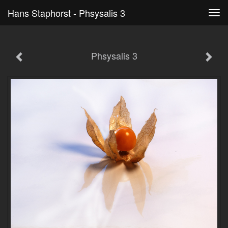
Hans Staphorst - Phsysalis 3
Tog
navi
Phsysalis 3