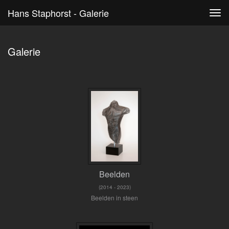
Hans Staphorst - Galerie
Tog
navi
Galerie
Beelden
(2014 - 2023)
Beelden in steen