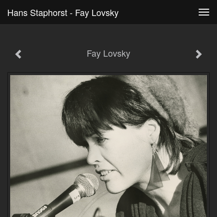
Hans Staphorst - Fay Lovsky
Tog
navi
Fay Lovsky