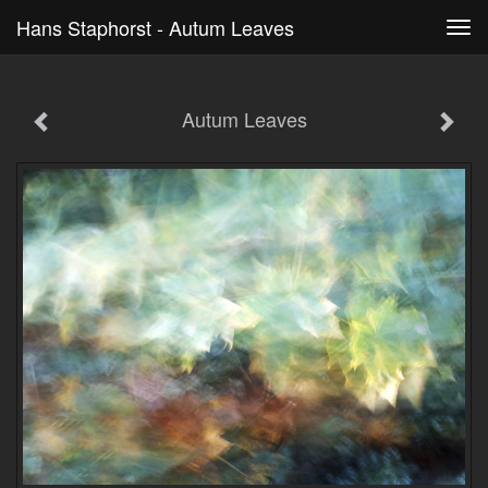
Hans Staphorst - Autum Leaves
Tog
navi
Autum Leaves