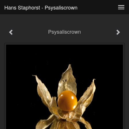
Hans Staphorst - Psysaliscrown
Tog
navi
Psysaliscrown