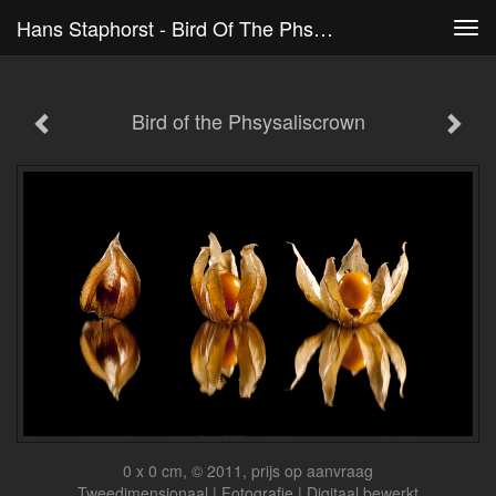
Hans Staphorst - Bird Of The Phsysaliscrown
Tog
navi
Bird of the Phsysaliscrown
0 x 0 cm, © 2011, prijs op aanvraag
Tweedimensionaal | Fotografie | Digitaal bewerkt