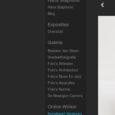
Hans Staphorst
Blog
Exposities
Overzicht
Galerie
Beelden Van Steen
Voedselfotografie
Foto's Artiesten
Foto's Architectuur
Foto's Blues En Jazz
Foto's Amarylles
Foto's Kermis
De Bewogen Camera
Online Winkel
Kunstkaart Versturen