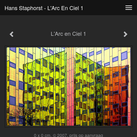
Hans Staphorst - L'Arc En Ciel 1
Tog
navi
L'Arc en Ciel 1
0 x 0 cm, © 2007, prijs op aanvraag