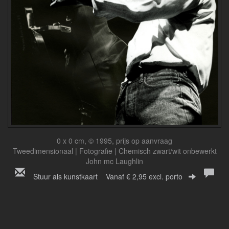
0 x 0 cm, © 1995, prijs op aanvraag
Tweedimensionaal | Fotografie | Chemisch zwart/wit onbewerkt
John mc Laughlin
Stuur als kunstkaart
Vanaf € 2,95 excl. porto