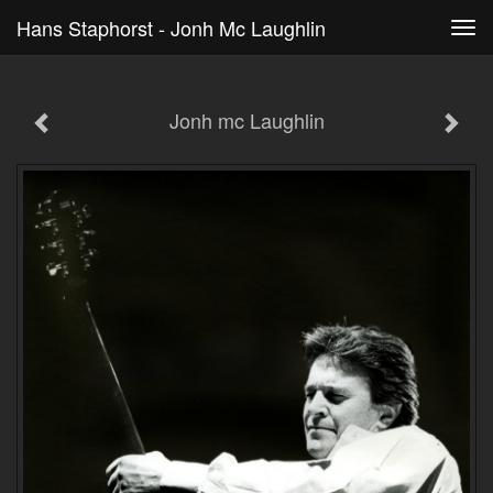
Hans Staphorst - Jonh Mc Laughlin
Tog
navi
Jonh mc Laughlin